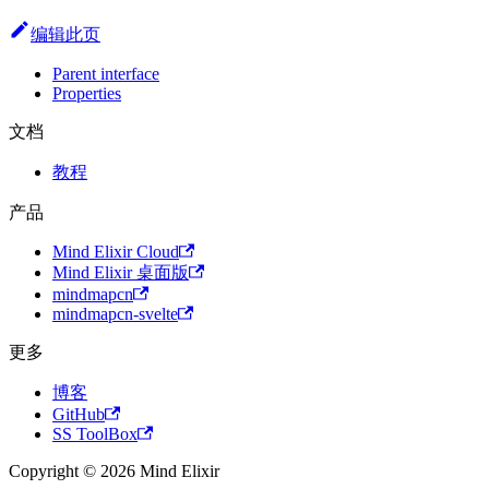
编辑此页
Parent interface
Properties
文档
教程
产品
Mind Elixir Cloud
Mind Elixir 桌面版
mindmapcn
mindmapcn-svelte
更多
博客
GitHub
SS ToolBox
Copyright © 2026 Mind Elixir