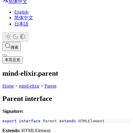
简体中文
English
简体中文
日本語
搜索
本页总览
mind-elixir.parent
Home
>
mind-elixir
>
Parent
Parent interface
Signature:
export
interface
Parent
extends
HTMLElement
Extends:
HTMLElement