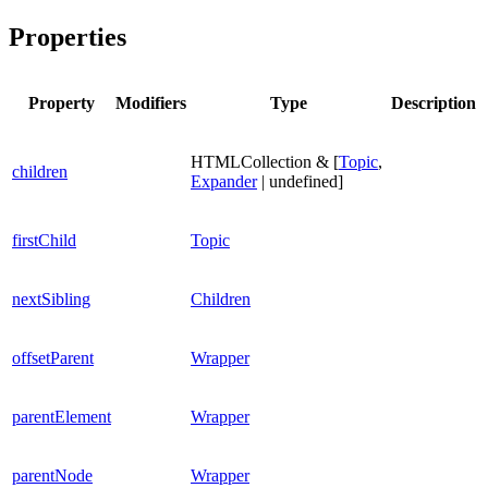
Properties
Property
Modifiers
Type
Description
HTMLCollection & [
Topic
,
children
Expander
| undefined]
firstChild
Topic
nextSibling
Children
offsetParent
Wrapper
parentElement
Wrapper
parentNode
Wrapper